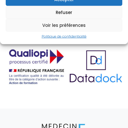
Refuser
16 rue Pascal – 13006 Marseille
Tél. : (0)6 09 87 79 97
Voir les préférences
Politique de confidentialité
Agrément