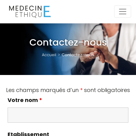
Skip
to
content
Formations
Contactez-nous
Formateurs
Accueil
>
Contactez-nous
Tarifs
À
propos
Les champs marqués d’un
*
sont obligatoires
Votre nom
*
Contactez-
nous
Formations
Etablissement