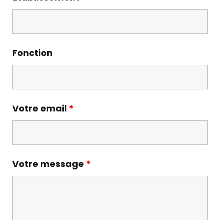
E-
Learning
et/ou
Visio
Fonction
Votre email
*
Votre message
*